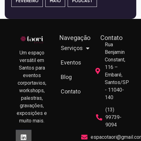
FEVEREIRO
MAIO
PODCAST
Navegação
Contato
Rua
Serviços
Benjamin
Um espaço
Constant,
versátil em
Eventos
116 –
Santos para
Embaré,
eventos
Blog
Santos/SP
corportavios,
- 11040-
workshops,
Contato
140
palestras,
gravações,
(13)
exposições e
99739-
muito mais.
9094
espacotaori@gmail.co